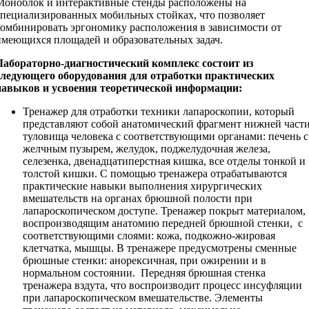
Моноблок и интерактивные стенды расположены на
специализированных мобильных стойках, что позволяет
комбинировать эргономику расположения в зависимости от
имеющихся площадей и образовательных задач.
Лабораторно-диагностический комплекс состоит из
следующего оборудования для отработки практических
навыков и усвоения теоретической информации:
Тренажер для отработки техники лапароскопии, который
представляют собой анатомический фрагмент нижней част
туловища человека с соответствующими органами: печень с
желчным пузырем, желудок, поджелудочная железа,
селезенка, двенадцатиперстная кишка, все отделы тонкой и
толстой кишки. С помощью тренажера отрабатываются
практические навыки выполнения хирургических
вмешательств на органах брюшной полости при
лапароскопическом доступе. Тренажер покрыт материалом,
воспроизводящим анатомию передней брюшной стенки, с
соответствующими слоями: кожа, подкожно-жировая
клетчатка, мышцы. В тренажере предусмотрены сменные
брюшные стенки: анорексичная, при ожирении и в
нормальном состоянии. Передняя брюшная стенка
тренажера вздута, что воспроизводит процесс инсуфляции
при лапароскопическом вмешательстве. Элементы