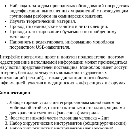
Наблюдать за ходом проводимых обследований посредство
видеофиксации выполненных упражнений с последующим
групповым разбором на семинарских занятиях.
Изучать теоретический материал.
Проводить семинарские занятия и читать лекции.
Проводить тестирование обучаемого по пройденному
материалу.
Наполнять и редактировать информацию моноблока
посредством USB-накопителя.
Интерфейс программы прост и понятен пользователю, поэтому
редактирование наполняемой информации может производиться
без участия представителей поставщика. Моноблок имеет доступ 
интернет, благодаря чему есть возможность удаленных
консультаций (лекций), а также дистанционного обмена
информацией, участия в медицинских конференциях и форумах.
Комплектация:
Лабораторный стол с интегрированным моноблоком на
мобильной стойке, с интерактивными стендами, ящиками
для хранения сменного (запасного) материала
Фрагмент нижней части туловища человека – 2шт
Набор хирургических инструментов (общехирургчиеский)
Набор хирургических инструментов (лапароскопия)