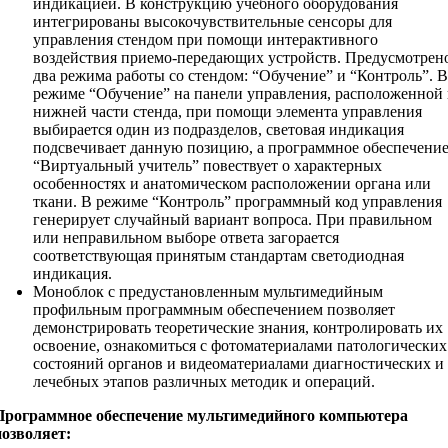
индикацией. В конструкцию учебного оборудования
интегрированы высокочувствительные сенсоры для
управления стендом при помощи интерактивного
воздействия приемо-передающих устройств. Предусмотрен
два режима работы со стендом: “Обучение” и “Контроль”. В
режиме “Обучение” на панели управления, расположенной 
нижней части стенда, при помощи элемента управления
выбирается один из подразделов, световая индикация
подсвечивает данную позицию, а программное обеспечени
“Виртуальный учитель” повествует о характерных
особенностях и анатомическом расположении органа или
ткани. В режиме “Контроль” программный код управления
генерирует случайный вариант вопроса. При правильном
или неправильном выборе ответа загорается
соответствующая принятым стандартам светодиодная
индикация.
Моноблок с предустановленным мультимедийным
профильным программным обеспечением позволяет
демонстрировать теоретические знания, контролировать их
освоение, ознакомиться с фотоматериалами патологических
состояний органов и видеоматериалами диагностических и
лечебных этапов различных методик и операций.
Программное обеспечение мультимедийного компьютера
позволяет: