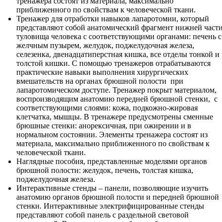
тренажера состоят из материала, максимально
приближенного по свойствам к человеческой ткани.
Тренажер для отработки навыков лапаротомии, который
представляют собой анатомический фрагмент нижней част
туловища человека с соответствующими органами: печень с
желчным пузырем, желудок, поджелудочная железа,
селезенка, двенадцатиперстная кишка, все отделы тонкой и
толстой кишки. С помощью тренажеров отрабатываются
практические навыки выполнения хирургических
вмешательств на органах брюшной полости при
лапаротомическом доступе. Тренажер покрыт материалом,
воспроизводящим анатомию передней брюшной стенки, с
соответствующими слоями: кожа, подкожно-жировая
клетчатка, мышцы. В тренажере предусмотрены сменные
брюшные стенки: анорексичная, при ожирении и в
нормальном состоянии. Элементы тренажера состоят из
материала, максимально приближенного по свойствам к
человеческой ткани.
Наглядные пособия, представленные моделями органов
брюшной полости: желудок, печень, толстая кишка,
поджелудочная железа.
Интерактивные стенды – панели, позволяющие изучить
анатомию органов брюшной полости и передней брюшной
стенки. Интерактивные электрифицированные стенды
представляют собой панель с раздельной световой