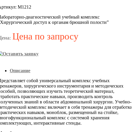
Артикул: М1212
Лабораторно-диагностический учебный комплекс
“Хирургический доступ к органам брюшной полости”
Цена по запросу
Цена:
Описание
Представляет собой универсальный комплекс учебных
тренажеров, хирургического инструментария и методических
пособий, позволяющих изучить теоретический материал,
отработать практические навыки, производить контроль
полученных знаний в области абдоминальной хирургии. Учебно-
методический комплекс включает в себя тренажеры для отработк
практических навыков, моноблок, размещенный на стойке,
многофункциональный комплекс с системой хранения
комплектующих, интерактивные стенды.