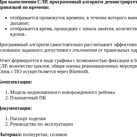
При выполнении СЛР, программный алгоритм демонстрирует 
привязкой по времени:
отображается промежуток времени, в течение которого ман
дыхание;
отображается время, прошедшее с начала занятия, количес
вдохов.
Программный алгоритм самостоятельно рассчитывает эффективн
основании заданного допустимого отклонения от правильных па
Отчет формируется в виде графика с возможностью фиксации в б
СЛР, количество циклов, общая оценка реанимационных меропри
Связь с ПО осуществляется через Bluetooth.
Комплектация:
Модель недоношенного новорожденного ребенка
Планшетный ПК
Документация:
Паспорт изделия
Руководство по эксплуатации
Материал:
полиуретан, силикон