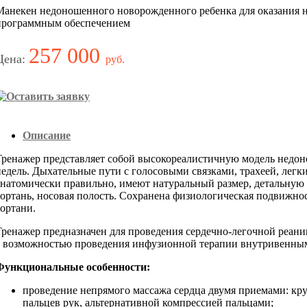
Манекен недоношенного новорожденного ребенка для оказания
программным обеспечением
257 000
Цена:
руб.
Описание
Тренажер представляет собой высокореалистичную модель недон
недель. Дыхательные пути с голосовыми связками, трахеей, ле
анатомически правильно, имеют натуральный размер, детальную 
гортань, носовая полость. Сохранена физиологическая подвижно
гортани.
Тренажер предназначен для проведения сердечно-легочной реани
с возможностью проведения инфузионной терапии внутривенны
Функциональные особенности:
проведение непрямого массажа сердца двумя приемами: к
пальцев рук, альтернативной компрессией пальцами;