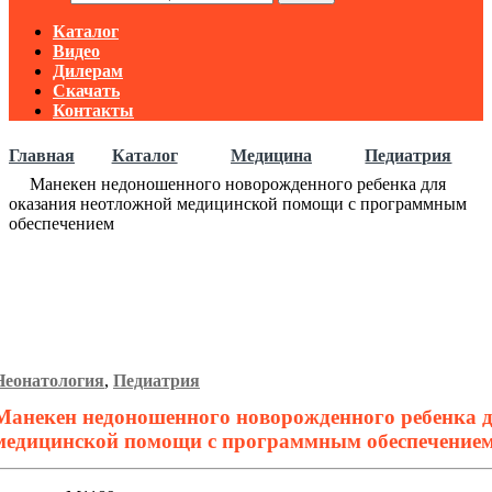
Каталог
Видео
Дилерам
Скачать
Контакты
Главная
Каталог
Медицина
Педиатрия
Манекен недоношенного новорожденного ребенка для
оказания неотложной медицинской помощи с программным
обеспечением
Неонатология
,
Педиатрия
Манекен недоношенного новорожденного ребенка 
медицинской помощи с программным обеспечение