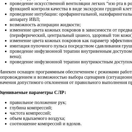
проведение искусственной вентиляции легких “изо рта в р
функцией контроля качества в виде экскурсии грудной клет
проведение интубации: орофарингеальной, назофарингеал
аппарату ИВЛ;
возможность аспирации жидкости;
изменение цвета кожных покровов в зависимости от предв
(периферический, центральный цианоз, здоровый тон кожи)
изменение цвета кожных покровов как параметр эффектив
имитация пупочного пульса посредством сдавливания груши
проведение инфузионной терапии внутривенным доступом 
вена);
проведение инфузионной терапии внутрикостным доступо
Манекен оснащен программным обеспечением с режимами работы
сопровождением и возможностью выбора сценариев (ситуационны
значения допустимого отклонения от правильного выполнения п
Оцениваемые параметры СЛР:
правильное положение рук;
глубина компрессий;
частота компрессий;
объем вдыхаемого воздуха;
соотношение компрессий и вдохов.