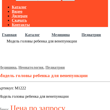
Каталог
Видео
Дилерам
Скачать
Контакты
Главная
Каталог
Медицина
Педиатрия
Модель головы ребенка для венепункции
Медицина
,
Неонатология
,
Педиатрия
Модель головы ребенка для венепункции
Артикул: М1222
Модель головы ребенка для венепункции
Цена по запросу
Цена: