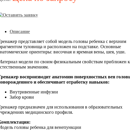
Описание
Тренажер представляет собой модель головы ребенка с верхним
фрагментом туловища и расположен на подставке. Основные
анатомические ориентиры: височная и яремная вены, шея, уши.
Материал модели по своим физикальным свойствам приближен к
естественным значениям.
Тренажер воспроизводит анатомию поверхностных вен голов
новорожденного и обеспечивает отработку навыков:
Внутривенные инфузии
Забор крови
Тренажер предназначен для использования в образовательных
учреждениях медицинского профиля.
Комплектация:
Модель головы ребенка для венепункции