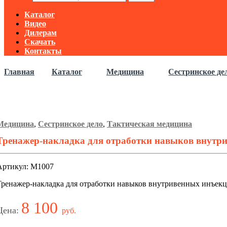
Каталог
Видео
Дилерам
Скачать
Контакты
Главная
Каталог
Медицина
Сестринское де
Медицина
,
Сестринское дело
,
Тактическая медицина
Тренажер-накладка для отработки навыков внутр
Артикул: М1007
Тренажер-накладка для отработки навыков внутривенных инъек
8 100
Цена:
руб.