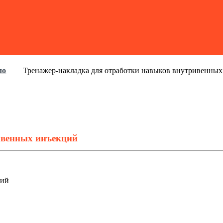
ло
Тренажер-накладка для отработки навыков внутривенны
ивенных инъекций
ций