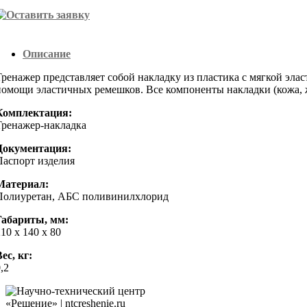
Описание
Тренажер представляет собой накладку из пластика с мягкой эл
помощи эластичных ремешков. Все компоненты накладки (кожа, 
Комплектация:
Тренажер-накладка
Документация:
Паспорт изделия
Материал:
Полиуретан, АБС поливинилхлорид
Габариты, мм:
10 х 140 х 80
ес, кг:
,2