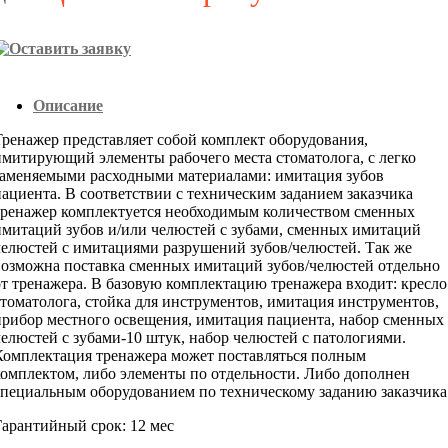
Описание
Тренажер представляет собой комплект оборудования,
имитирующий элементы рабочего места стоматолога, с легко
заменяемыми расходными материалами: имитация зубов
пациента. В соответствии с техническим заданием заказчика
тренажер комплектуется необходимым количеством сменных
имитаций зубов и/или челюстей с зубами, сменных имитаций
челюстей с имитациями разрушений зубов/челюстей. Так же
возможна поставка сменных имитаций зубов/челюстей отдельно
от тренажера. В базовую комплектацию тренажера входит: кресло
стоматолога, стойка для инструментов, имитация инструментов,
прибор местного освещения, имитация пациента, набор сменных
челюстей с зубами-10 штук, набор челюстей с патологиями.
Комплектация тренажера может поставляться полным
комплектом, либо элементы по отдельности. Либо дополнен
специальным оборудованием по техническому заданию заказчика
Гарантийный срок: 12 мес