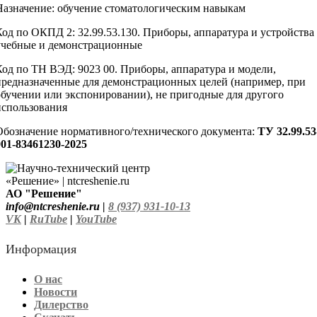
Назначение: обучение стоматологическим навыкам
Код по ОКПД 2: 32.99.53.130. Приборы, аппаратура и устройства
учебные и демонстрационные
Код по ТН ВЭД: 9023 00. Приборы, аппаратура и модели,
предназначенные для демонстрационных целей (например, при
обучении или экспонировании), не пригодные для другого
использования
Обозначение нормативного/технического документа:
ТУ 32.99.53
001-83461230-2025
АО "Решение"
info@ntcreshenie.ru |
8 (937) 931-10-13
VK
|
RuTube
|
YouTube
Информация
О нас
Новости
Дилерство