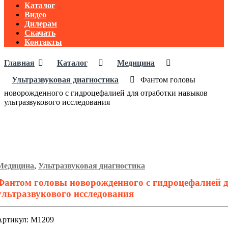
Каталог
Видео
Дилерам
Скачать
Контакты
Главная
Каталог
Медицина
Ультразвуковая диагностика
Фантом головы
новорожденного с гидроцефалией для отработки навыков
ультразвукового исследования
Медицина
,
Ультразвуковая диагностика
Фантом головы новорожденного с гидроцефалией 
ультразвукового исследования
Артикул: М1209