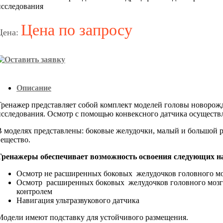
исследования
Цена по запросу
Цена:
Описание
Тренажер представляет собой комплект моделей головы новорожд
исследования. Осмотр с помощью конвексного датчика осуществл
В моделях представлены: боковые желудочки, малый и большой р
вещество.
Тренажеры обеспечивает возможность освоения следующих н
Осмотр не расширенных боковых желудочков головного мо
Осмотр расширенных боковых желудочков головного мозг
контролем
Навигация ультразвукового датчика
Модели имеют подставку для устойчивого размещения.