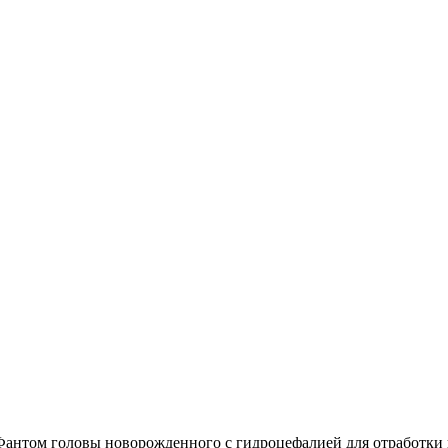
Фантом головы новорожденного с гидроцефалией для отработки 