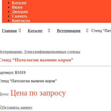
Каталог
Видео
Дилерам
Скачать
Контакты
Главная
Каталог
Ветеринария
Стенд “Пат
Ветеринария
,
Электрифицированные стенды
Стенд “Патологии вымени коров”
Артикул: В1019
Стенд “Патологии вымени коров”
Цена по запросу
Цена: