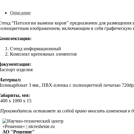
Описание
Стенд “Патологии вымени коров” предназначен для размещения в
полноцветным изображением, включающим в себя графическую и
Комплектация:
Стенд информационный
Комплект крепежных элементов
Документация:
Паспорт изделия
Материал:
Поликарбонат 3 мм., ПВХ-пленка с полноцветной печатью 720dp
Габариты, мм:
400 х 1000 х 15
*Производитель оставляет за собой право вносить изменения в д
АО "Решение"