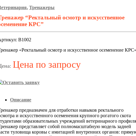
Ветеринария
,
Тренажеры
Тренажер “Ректальный осмотр и искусственное
осеменение КРС”
Артикул: В1002
Тренажер «Ректальный осмотр и искусственное осеменение КРС
Цена по запросу
Цена:
Описание
Тренажер предназначен для отработки навыков ректального
осмотра и искусственного осеменения крупного рогатого скота
студентами образовательных учреждений ветеринарного профиля
Тренажер представляет собой полномасштабную модель задней
части туловища коровы с имитацией внутренних органов: пряму