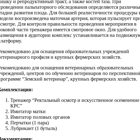
кишку и репродуктивный тракт, а также костей таза. При
проведении пальпаторного обследования определяются различны
стадии развития плода. Для большей реалистичности процедуры 
модели воспроизведена маточная артерия, которая пульсирует пр
осмотре. Для контроля правильности проведения мероприятия в
боковой части тренажера имеется смотровое окно. Для удобного
размещения в аудитории комплекс устанавливается на подвижну
платформу.
Рекомендовано для оснащения образовательных учреждений
ветеринарного профиля и крупных фермерских хозяйств.
Рекомендовано для оснащения ветеринарных образовательных
учреждений, центров по обучению ветеринаров по перспективно
программе “Земский ветеринар”, крупных фермерских хозяйств.
Комплектация:
Тренажер “Ректальный осмотр и искусственное осеменение
КРС”
Имитатор матки
Имитатор половых органов
Перчатки (1 пара)
Лубрикант (1 бутыль)
Документация: