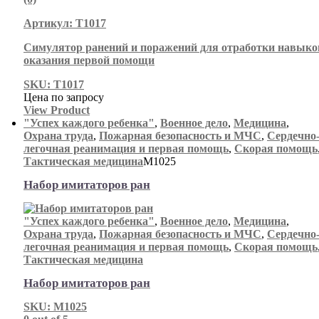
Артикул: Т1017
Симулятор ранений и поражений для отработки навыко
оказания первой помощи
SKU: Т1017
Цена по запросу
View Product
"Успех каждого ребенка"
,
Военное дело
,
Медицина
,
Охрана труда
,
Пожарная безопасность и МЧС
,
Сердечно
легочная реанимация и первая помощь
,
Скорая помощь
Тактическая медицина
М1025
Набор имитаторов ран
"Успех каждого ребенка"
,
Военное дело
,
Медицина
,
Охрана труда
,
Пожарная безопасность и МЧС
,
Сердечно
легочная реанимация и первая помощь
,
Скорая помощь
Тактическая медицина
Набор имитаторов ран
SKU: М1025