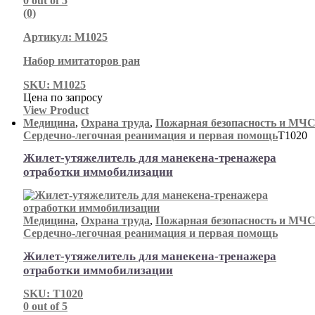
0
out of 5
(0)
Артикул: М1025
Набор имитаторов ран
SKU: М1025
Цена по запросу
View Product
Медицина
,
Охрана труда
,
Пожарная безопасность и МЧ
Сердечно-легочная реанимация и первая помощь
Т1020
Жилет-утяжелитель для манекена-тренажера
отработки иммобилизации
Медицина
,
Охрана труда
,
Пожарная безопасность и МЧ
Сердечно-легочная реанимация и первая помощь
Жилет-утяжелитель для манекена-тренажера
отработки иммобилизации
SKU: Т1020
0
out of 5