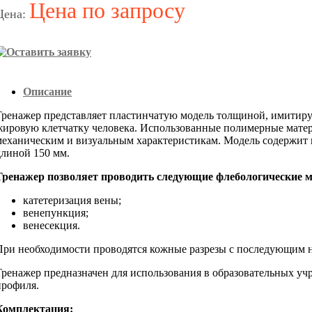
Цена по запросу
Цена:
Описание
Тренажер представляет пластинчатую модель толщиной, имити
жировую клетчатку человека. Использованные полимерные мате
механическим и визуальным характеристикам. Модель содержит
длиной 150 мм.
Тренажер позволяет проводить следующие флебологические 
катетеризация вены;
венепункция;
венесекция.
При необходимости проводятся кожные разрезы с последующим 
Тренажер предназначен для использования в образовательных у
профиля.
Комплектация: