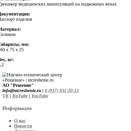
Тренажер медицинских манипуляций на подкожных венах
Документация:
Паспорт изделия
Материал:
Силикон
Габариты, мм:
60 х 75 х 25
ес, кг:
,2
АО "Решение"
info@ntcreshenie.ru |
8 (937) 931-10-13
VK
|
RuTube
|
YouTube
Информация
О нас
Новости