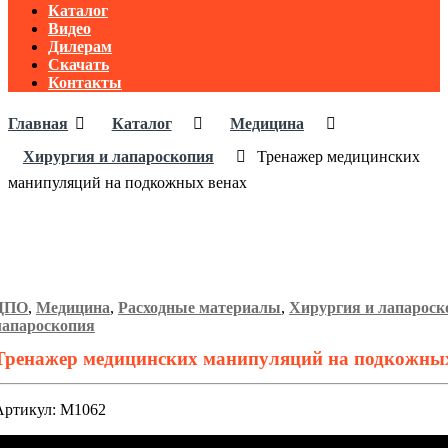
Каталог
Видео
Дилерам
Скачать
Контакты
Главная
Каталог
Медицина
Хирургия и лапароскопия
Тренажер медицинских
манипуляций на подкожных венах
ДПО
,
Медицина
,
Расходные материалы
,
Хирургия и лапароск
лапароскопия
Тренажер медицинских манипуляций на подкожны
Артикул: М1062