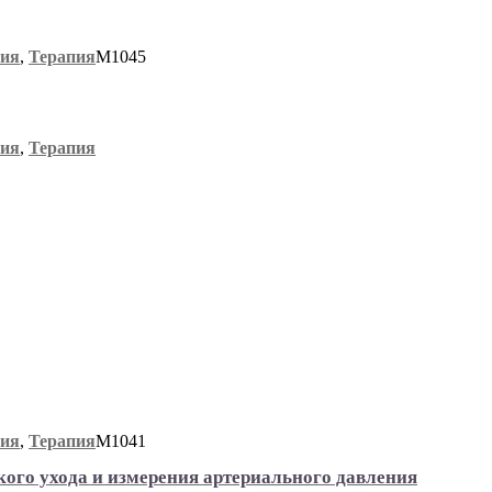
пия
,
Терапия
М1045
пия
,
Терапия
пия
,
Терапия
М1041
ого ухода и измерения артериального давления