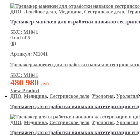
ДПО
,
Лечебное дело
,
Медицина
,
Сестринское дело
,
Тера
Тренажер-манекен для отработки навыков сестринск
SKU: М1041
0
out of 5
(0)
Артикул: М1041
Тренажер-манекен для отработки навыков сестринского 
SKU: М1041
480 980
руб.
View Product
ДПО
,
Медицина
,
Сестринское дело
,
Урология
,
Урология
Тренажер для отработки навыков катетеризации и 
ДПО
,
Медицина
,
Сестринское дело
,
Урология
,
Урология
Тренажер для отработки навыков катетеризации и 