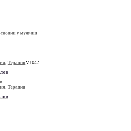
оскопии у мужчин
пия
,
Терапия
М1042
злов
пия
,
Терапия
злов