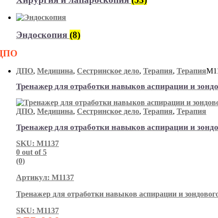
Эндоскопия
(8)
ДПО
ДПО
,
Медицина
,
Сестринское дело
,
Терапия
,
Терапия
М1
Тренажер для отработки навыков аспирации и зонд
ДПО
,
Медицина
,
Сестринское дело
,
Терапия
,
Терапия
Тренажер для отработки навыков аспирации и зонд
SKU: М1137
0
out of 5
(0)
Артикул: М1137
Тренажер для отработки навыков аспирации и зондовог
SKU: М1137