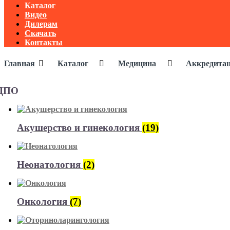
Каталог
Видео
Дилерам
Скачать
Контакты
Главная
Каталог
Медицина
Аккредита
ДПО
Акушерство и гинекология
(19)
Неонатология
(2)
Онкология
(7)