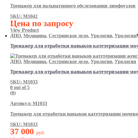
Тренажер для пальпаторного обследования лимфоузлов
SKU: М1042
Цена по запросу
View Product
ДПО
,
Медицина
,
Сестринское дело
,
Урология
,
Урология
Тренажер для отработки навыков катетеризации мо
ДПО
,
Медицина
,
Сестринское дело
,
Урология
,
Урология
Тренажер для отработки навыков катетеризации мо
SKU: М1033
0
out of 5
(0)
Артикул: М1033
Тренажер для отработки навыков катетеризации мочев
SKU: М1033
37 000
руб.