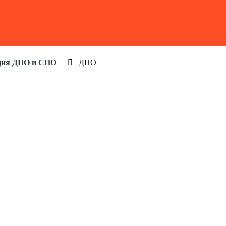
ция ДПО и СПО
ДПО