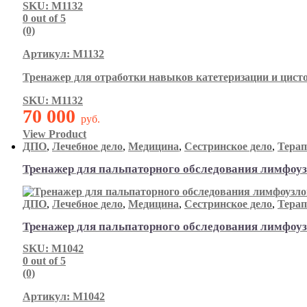
SKU: М1132
0
out of 5
(0)
Артикул: М1132
Тренажер для отработки навыков катетеризации и цист
SKU: М1132
70 000
руб.
View Product
ДПО
,
Лечебное дело
,
Медицина
,
Сестринское дело
,
Тера
Тренажер для пальпаторного обследования лимфоу
ДПО
,
Лечебное дело
,
Медицина
,
Сестринское дело
,
Тера
Тренажер для пальпаторного обследования лимфоу
SKU: М1042
0
out of 5
(0)
Артикул: М1042