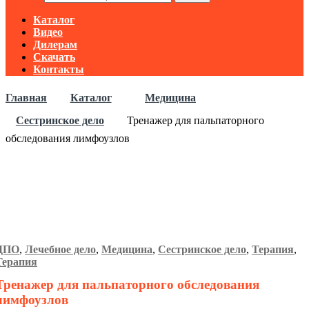
Каталог
Видео
Дилерам
Скачать
Контакты
Главная
Каталог
Медицина
Сестринское дело
Тренажер для пальпаторного
обследования лимфоузлов
ДПО
,
Лечебное дело
,
Медицина
,
Сестринское дело
,
Терапия
,
Терапия
Тренажер для пальпаторного обследования
лимфоузлов