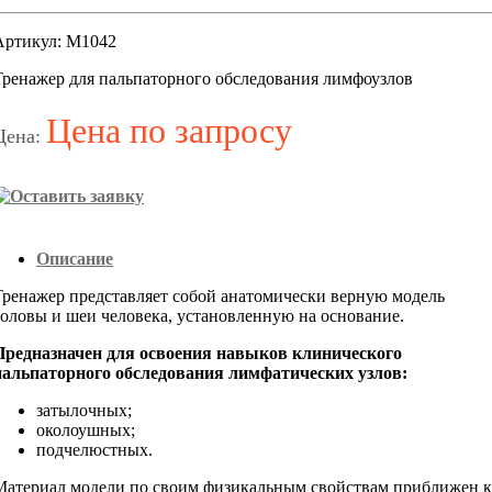
Артикул: М1042
Тренажер для пальпаторного обследования лимфоузлов
Цена по запросу
Цена:
Описание
Тренажер представляет собой анатомически верную модель
головы и шеи человека, установленную на основание.
Предназначен для освоения навыков клинического
пальпаторного обследования лимфатических узлов:
затылочных;
околоушных;
подчелюстных.
Материал модели по своим физикальным свойствам приближен к