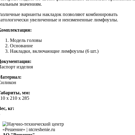
реальным значениям.
Различные варианты накладок позволяют комбинировать
патологически увеличенные и неизмененные лимфоузлы.
Комплектация:
Модель головы
Основание
Накладки, включающие лимфоузлы (6 шт.)
Документация:
Паспорт изделия
Материал:
Силикон
Габариты, мм:
10 х 210 х 285
ес, кг:
3
АО "Решение"