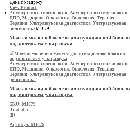
Цена по запросу
View Product
Акушерство и гинекология
,
Акушерство и гинекология
,
ДПО
,
Медицина
,
Онкология
,
Онкология
,
Терапия
,
Терапия
,
Ультразвуковая диагностика
,
Ультразвуковая
диагностика
М1079
Модели молочной железы для пункционной биопси
под контролем ультразвука
Акушерство и гинекология
,
Акушерство и гинекология
,
ДПО
,
Медицина
,
Онкология
,
Онкология
,
Терапия
,
Терапия
,
Ультразвуковая диагностика
,
Ультразвуковая
диагностика
Модели молочной железы для пункционной биопси
под контролем ультразвука
SKU: М1079
0
out of 5
(0)
Артикул: М1079