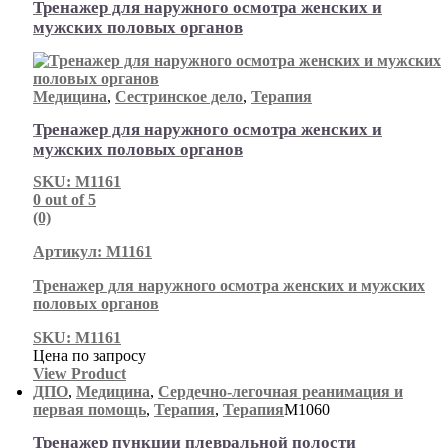
Тренажер для наружного осмотра женских и
мужских половых органов
Медицина
,
Сестринское дело
,
Терапия
Тренажер для наружного осмотра женских и
мужских половых органов
SKU: М1161
0
out of 5
(0)
Артикул: М1161
Тренажер для наружного осмотра женских и мужских
половых органов
SKU: М1161
Цена по запросу
View Product
ДПО
,
Медицина
,
Сердечно-легочная реанимация и
первая помощь
,
Терапия
,
Терапия
М1060
Тренажер пункции плевральной полости