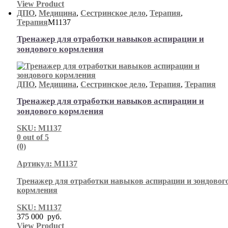
View Product
ДПО
,
Медицина
,
Сестринское дело
,
Терапия
,
Терапия
М1137
Тренажер для отработки навыков аспирации и
зондового кормления
ДПО
,
Медицина
,
Сестринское дело
,
Терапия
,
Терапия
Тренажер для отработки навыков аспирации и
зондового кормления
SKU: М1137
0
out of 5
(0)
Артикул: М1137
Тренажер для отработки навыков аспирации и зондовог
кормления
SKU: М1137
375 000
руб.
View Product