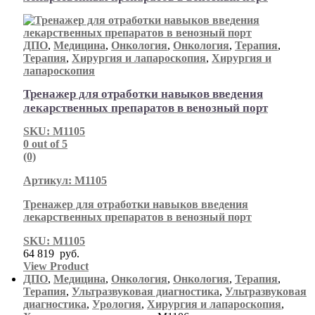
ДПО
,
Медицина
,
Онкология
,
Онкология
,
Терапия
,
Терапия
,
Хирургия и лапароскопия
,
Хирургия и
лапароскопия
Тренажер для отработки навыков введения
лекарственных препаратов в венозный порт
SKU: М1105
0
out of 5
(0)
Артикул: М1105
Тренажер для отработки навыков введения
лекарственных препаратов в венозный порт
SKU: М1105
64 819
руб.
View Product
ДПО
,
Медицина
,
Онкология
,
Онкология
,
Терапия
,
Терапия
,
Ультразвуковая диагностика
,
Ультразвуковая
диагностика
,
Урология
,
Хирургия и лапароскопия
,