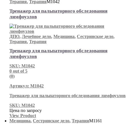
Терапия
,
Терапия
М1042
Тренажер для пальпаторного обследования
лимфоузлов
ДПО
,
Лечебное дело
,
Медицина
,
Сестринское дело
,
Терапия
,
Терапия
Тренажер для пальпаторного обследования
лимфоузлов
SKU: М1042
0
out of 5
(0)
Артикул: М1042
Тренажер для пальпаторного обследования лимфоузлов
SKU: М1042
Цена по запросу
View Product
Медицина
,
Сестринское дело
,
Терапия
М1161