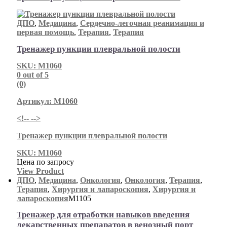
ДПО
,
Медицина
,
Сердечно-легочная реанимация и
первая помощь
,
Терапия
,
Терапия
Тренажер пункции плевральной полости
SKU: М1060
0
out of 5
(0)
Артикул: М1060
<!-- -->
Тренажер пункции плевральной полости
SKU: М1060
Цена по запросу
View Product
ДПО
,
Медицина
,
Онкология
,
Онкология
,
Терапия
,
Терапия
,
Хирургия и лапароскопия
,
Хирургия и
лапароскопия
М1105
Тренажер для отработки навыков введения
лекарственных препаратов в венозный порт