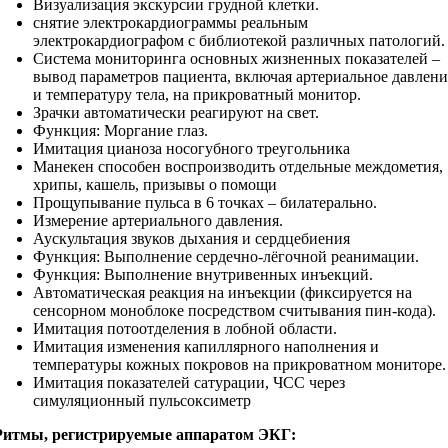
Визуализация экскурсии грудной клетки.
снятие электрокардиограммы реальным
электрокардиографом с библиотекой различных патологий.
Система мониторинга основных жизненных показателей –
вывод параметров пациента, включая артериальное давлени
и температуру тела, на прикроватный монитор.
Зрачки автоматически реагируют на свет.
Функция: Моргание глаз.
Имитация цианоза носогубного треугольника
Манекен способен воспроизводить отдельные междометия,
хрипы, кашель, призывы о помощи
Прощупывание пульса в 6 точках – билатерально.
Измерение артериального давления.
Аускультация звуков дыхания и сердцебиения
Функция: Выполнение сердечно-лёгочной реанимации.
Функция: Выполнение внутривенных инъекций.
Автоматическая реакция на инъекции (фиксируется на
сенсорном моноблоке посредством считывания пин-кода).
Имитация потоотделения в лобной области.
Имитация изменения капиллярного наполнения и
температуры кожных покровов на прикроватном мониторе.
Имитация показателей сатурации, ЧСС через
симуляционный пульсоксиметр
Ритмы, регистрируемые аппаратом ЭКГ: