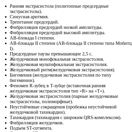
Ранняя экстрасистола (политопные предсердные
экстрасистолы).
Синусная аритмия.
Трепетание предсердий.
Фибрилляция предсердий низкой амплитуды.
Фибрилляция предсердий высокой амплитуды.
АВ-блокада I степени.
АВ-блокада II степени (АВ-блокада II степени типа Мобитц
I).
Предсердные паузы превышающие 2,5 с.
Желудочковая монофокальная экстрасистолия.
Желудочковая мультифокальная экстрасистолия.
Желудочковый ритм(желудочковая экстрасистолия).
Бигемения (желудочковая экстрасистолия по типу
бигеминии).
Феномен R-зубец в T-зубце (вставочная ранняя
желудочковая экстрасистолия тип «R» на «T»).
Желудочковая экстрасистолия (парные желудочковые
экстрасистолы, полиморфные).
Неустойчивые сокращения (пробежка неустойчивой
желудочковой тахикардии).
Тахикардия (тахикардия с широким QRS-комплексом).
Фибрилляция желудочков.
Подъем ST-сегмента.