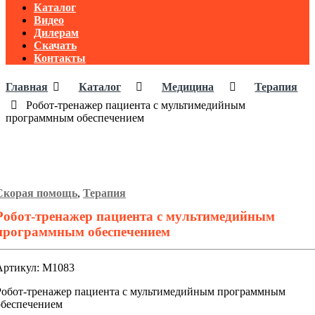
Каталог
Видео
Дилерам
Скачать
Контакты
Главная
Каталог
Медицина
Терапия
Робот-тренажер пациента с мультимедийным
программным обеспечением
Скорая помощь
,
Терапия
Робот-тренажер пациента с мультимедийным
программным обеспечением
Артикул: М1083
Робот-тренажер пациента с мультимедийным программным
обеспечением