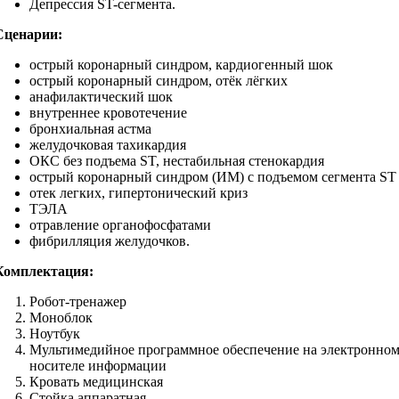
Депрессия ST-сегмента.
Сценарии:
острый коронарный синдром, кардиогенный шок
острый коронарный синдром, отёк лёгких
анафилактический шок
внутреннее кровотечение
бронхиальная астма
желудочковая тахикардия
ОКС без подъема ST, нестабильная стенокардия
острый коронарный синдром (ИМ) с подъемом сегмента ST
отек легких, гипертонический криз
ТЭЛА
отравление органофосфатами
фибрилляция желудочков.
Комплектация:
Робот-тренажер
Моноблок
Ноутбук
Мультимедийное программное обеспечение на электронно
носителе информации
Кровать медицинская
Стойка аппаратная