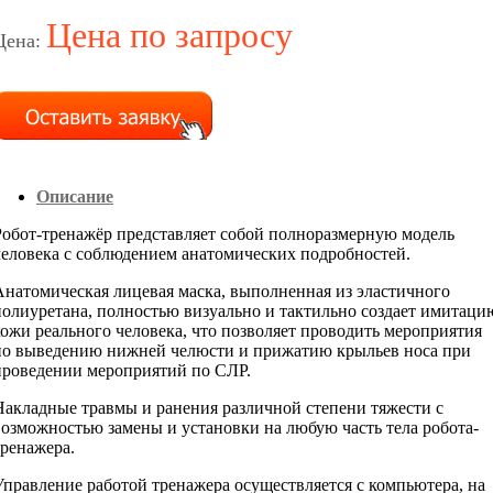
Цена по запросу
Цена:
Описание
Робот-тренажёр представляет собой полноразмерную модель
человека с соблюдением анатомических подробностей.
Анатомическая лицевая маска, выполненная из эластичного
полиуретана, полностью визуально и тактильно создает имитаци
кожи реального человека, что позволяет проводить мероприятия
по выведению нижней челюсти и прижатию крыльев носа при
проведении мероприятий по СЛР.
Накладные травмы и ранения различной степени тяжести с
возможностью замены и установки на любую часть тела робота-
тренажера.
Управление работой тренажера осуществляется с компьютера, на