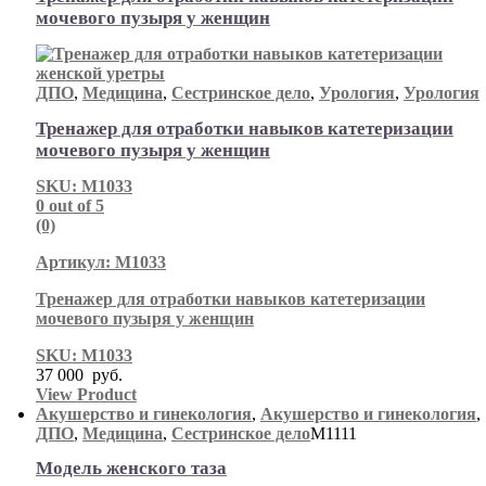
мочевого пузыря у женщин
ДПО
,
Медицина
,
Сестринское дело
,
Урология
,
Урология
Тренажер для отработки навыков катетеризации
мочевого пузыря у женщин
SKU: М1033
0
out of 5
(0)
Артикул: М1033
Тренажер для отработки навыков катетеризации
мочевого пузыря у женщин
SKU: М1033
37 000
руб.
View Product
Акушерство и гинекология
,
Акушерство и гинекология
,
ДПО
,
Медицина
,
Сестринское дело
М1111
Модель женского таза