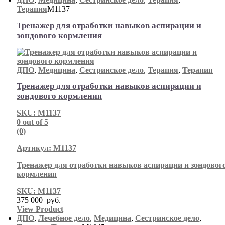
Терапия
М1137
Тренажер для отработки навыков аспирации и
зондового кормления
ДПО
,
Медицина
,
Сестринское дело
,
Терапия
,
Терапия
Тренажер для отработки навыков аспирации и
зондового кормления
SKU: М1137
0
out of 5
(0)
Артикул: М1137
Тренажер для отработки навыков аспирации и зондовог
кормления
SKU: М1137
375 000
руб.
View Product
ДПО
,
Лечебное дело
,
Медицина
,
Сестринское дело
,