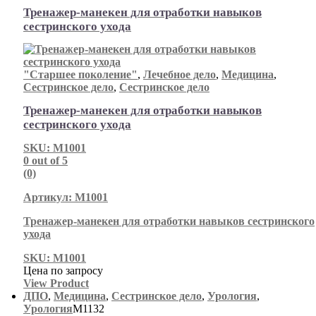
Тренажер-манекен для отработки навыков
сестринского ухода
"Старшее поколение"
,
Лечебное дело
,
Медицина
,
Сестринское дело
,
Сестринское дело
Тренажер-манекен для отработки навыков
сестринского ухода
SKU: М1001
0
out of 5
(0)
Артикул: М1001
Тренажер-манекен для отработки навыков сестринского
ухода
SKU: М1001
Цена по запросу
View Product
ДПО
,
Медицина
,
Сестринское дело
,
Урология
,
Урология
М1132