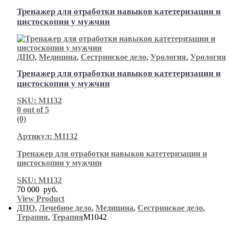
Тренажер для отработки навыков катетеризации и
цистоскопии у мужчин
ДПО
,
Медицина
,
Сестринское дело
,
Урология
,
Урология
Тренажер для отработки навыков катетеризации и
цистоскопии у мужчин
SKU: М1132
0
out of 5
(0)
Артикул: М1132
Тренажер для отработки навыков катетеризации и
цистоскопии у мужчин
SKU: М1132
70 000
руб.
View Product
ДПО
,
Лечебное дело
,
Медицина
,
Сестринское дело
,
Терапия
,
Терапия
М1042