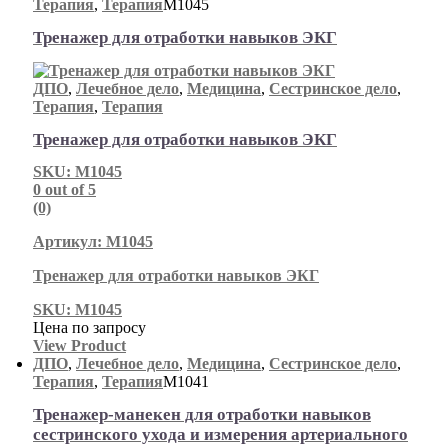
Терапия
,
Терапия
М1045
Тренажер для отработки навыков ЭКГ
ДПО
,
Лечебное дело
,
Медицина
,
Сестринское дело
,
Терапия
,
Терапия
Тренажер для отработки навыков ЭКГ
SKU: М1045
0
out of 5
(0)
Артикул: М1045
Тренажер для отработки навыков ЭКГ
SKU: М1045
Цена по запросу
View Product
ДПО
,
Лечебное дело
,
Медицина
,
Сестринское дело
,
Терапия
,
Терапия
М1041
Тренажер-манекен для отработки навыков
сестринского ухода и измерения артериального