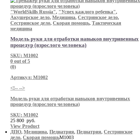
"WorldSkills Russia"
,
"Успех каждого ребенка"
,
Акушерское дело
,
Медицина
,
Сестринское дело
,
Сестринское дело
,
Скорая помощь
,
Тактическая
медицина
Модель руки для отработки навыков внутривенных
процедур (взрослого человека)
SKU: М1002
0
out of 5
(0)
Артикул: М1002
<!-- -->
Модель руки для отработки навыков внутривенных
процедур (взрослого человека)
SKU: М1002
25 800
руб.
View Product
ДПО
,
Медицина
,
Педиатрия
,
Педиатрия
,
Сестринское
дело
,
Скорая помощь
М1003