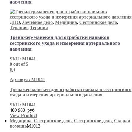
давления
ДПО
,
Лечебное дело
,
Медицина
,
Сестринское дело
,
Терапия
,
Терапия
Тренажер-манекен для отработки навыков
сестринского ухода и измерения артериального
давления
SKU: М1041
0
out of 5
(0)
Артикул: М1041
Тренажер-манекен для отработки навыков сестринского
ухода и измерения артериального давления
SKU: М1041
480 980
руб.
View Product
Медицина
,
Сестринское дело
,
Сестринское дело
,
Скорая
помощь
М1013