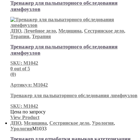
Тренажер для пальпаторного обследования
лимфоузлов
ДПО
,
Лечебное дело
,
Медицина
,
Сестринское дело
,
Терапия
,
Терапия
Тренажер для пальпаторного обследования
лимфоузлов
SKU: М1042
0
out of 5
(0)
Артикул: М1042
Тренажер для пальпаторного обследования лимфоузлов
SKU: М1042
Цена по запросу
View Product
ДПО
,
Медицина
,
Сестринское дело
,
Урология
,
Урология
М1033
Тренажер для отработки навыков катетеризации