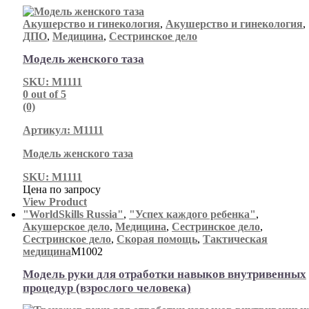
Акушерство и гинекология
,
Акушерство и гинекология
,
ДПО
,
Медицина
,
Сестринское дело
Модель женского таза
SKU: М1111
0
out of 5
(0)
Артикул: М1111
Модель женского таза
SKU: М1111
Цена по запросу
View Product
"WorldSkills Russia"
,
"Успех каждого ребенка"
,
Акушерское дело
,
Медицина
,
Сестринское дело
,
Сестринское дело
,
Скорая помощь
,
Тактическая
медицина
М1002
Модель руки для отработки навыков внутривенных
процедур (взрослого человека)