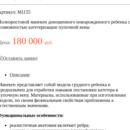
Артикул: М1155
Полноростовой манекен доношенного новорожденного ребенка с
возможностью катетеризации пупочной вены
180 000
Цена:
руб.
Описание
Манекен представляет собой модель грудного ребенка и
предназначен для отработки навыков постановки катетера в
пупочную вену. Материалы, использованные при изготовлении
модели, по своим физикальным свойствам приближены к
естественным значениям.
Функциональные особенности:
реалистичная анатомия включает ребра;