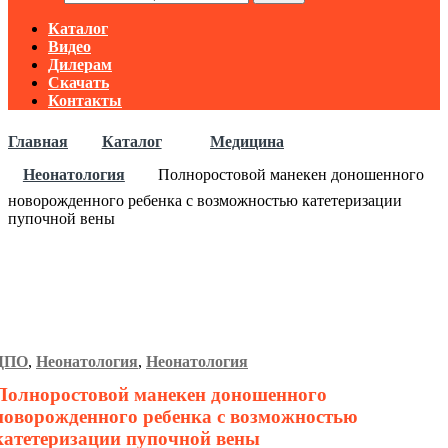
Каталог
Видео
Дилерам
Скачать
Контакты
Главная
Каталог
Медицина
Неонатология
Полноростовой манекен доношенного
новорожденного ребенка с возможностью катетеризации
пупочной вены
ДПО
,
Неонатология
,
Неонатология
Полноростовой манекен доношенного
новорожденного ребенка с возможностью
катетеризации пупочной вены