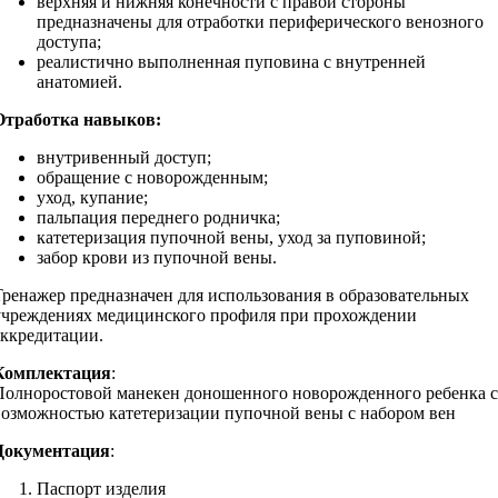
верхняя и нижняя конечности с правой стороны
предназначены для отработки периферического венозного
доступа;
реалистично выполненная пуповина с внутренней
анатомией.
Отработка навыков:
внутривенный доступ;
обращение с новорожденным;
уход, купание;
пальпация переднего родничка;
катетеризация пупочной вены, уход за пуповиной;
забор крови из пупочной вены.
Тренажер предназначен для использования в образовательных
учреждениях медицинского профиля при прохождении
аккредитации.
Комплектация
:
Полноростовой манекен доношенного новорожденного ребенка с
возможностью катетеризации пупочной вены с набором вен
Документация
:
Паспорт изделия