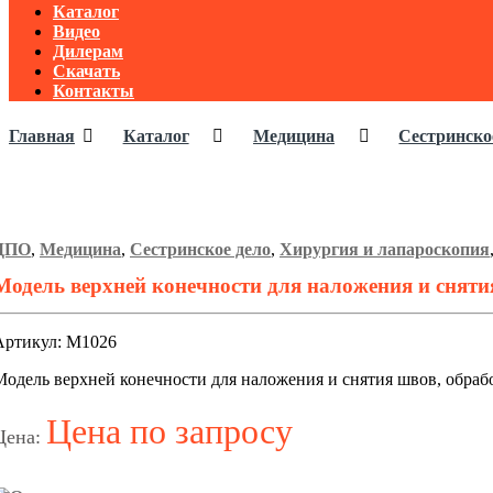
Каталог
Видео
Дилерам
Скачать
Контакты
Главная
Каталог
Медицина
Сестринско
ДПО
,
Медицина
,
Сестринское дело
,
Хирургия и лапароскопия
Модель верхней конечности для наложения и сняти
Артикул: М1026
Модель верхней конечности для наложения и снятия швов, обраб
Цена по запросу
Цена: