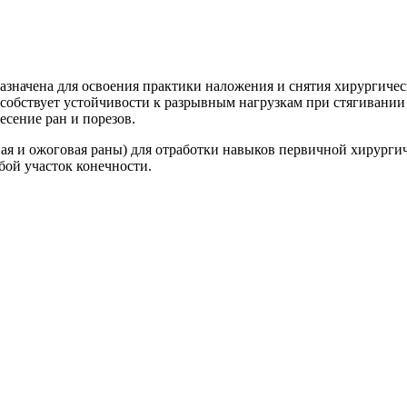
азначена для освоения практики наложения и снятия хирургичес
особствует устойчивости к разрывным нагрузкам при стягивани
сение ран и порезов.
ая и ожоговая раны) для отработки навыков первичной хирурги
ой участок конечности.