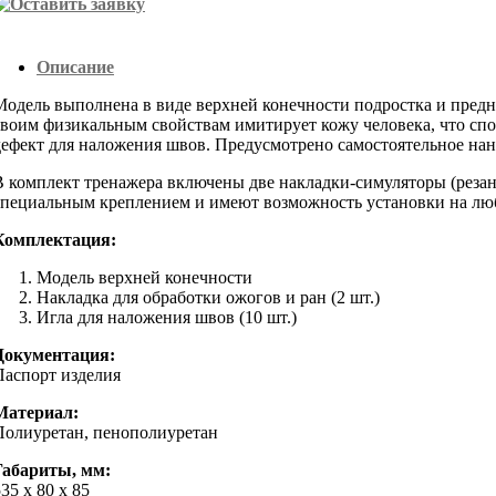
Описание
Модель выполнена в виде верхней конечности подростка и предн
своим физикальным свойствам имитирует кожу человека, что сп
дефект для наложения швов. Предусмотрено самостоятельное нане
В комплект тренажера включены две накладки-симуляторы (резан
специальным креплением и имеют возможность установки на люб
Комплектация:
Модель верхней конечности
Накладка для обработки ожогов и ран (2 шт.)
Игла для наложения швов (10 шт.)
Документация:
Паспорт изделия
Материал:
Полиуретан, пенополиуретан
Габариты, мм:
35 х 80 х 85