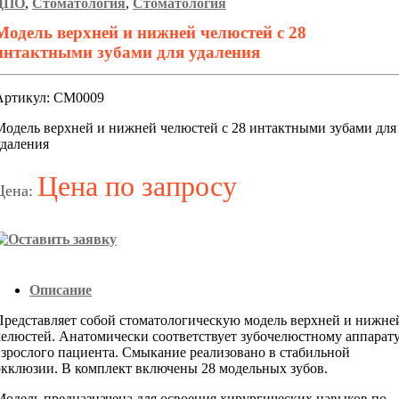
ДПО
,
Стоматология
,
Стоматология
Модель верхней и нижней челюстей с 28
интактными зубами для удаления
Артикул: СМ0009
Модель верхней и нижней челюстей с 28 интактными зубами для
удаления
Цена по запросу
Цена:
Описание
Представляет собой стоматологическую модель верхней и нижне
челюстей. Анатомически соответствует зубочелюстному аппарат
взрослого пациента. Смыкание реализовано в стабильной
окклюзии. В комплект включены 28 модельных зубов.
Модель предназначена для освоения хирургических навыков по