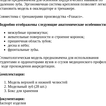
удалению зуба. Эргономичная система крепления позволяет легк
установить модель в окклюдаторе и тренажере.
Совместима с тренажерами производства «Frasaco».
Подробно отображены следующие анатомические особенности
межзубные промежутки;
жевательные поверхности и строение коронок;
пришеечная область зубов;
десна и нёбо;
фронтальные зубы.
Стоматологическая модель предназначена для использования
студентами и ординаторами вузов и ссузов медицинского профил
в ходе прохождения аккредитации.
Комплектация:
Модель верхней и нижней челюстей
Модельный зуб (28 шт.)
Бокс для хранения
Документация:
Паспорт изделия