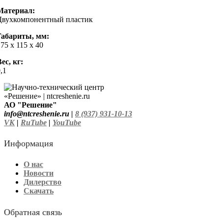
Материал:
Двухкомпонентный пластик
Габариты, мм:
75 х 115 х 40
ес, кг:
,1
АО "Решение"
info@ntcreshenie.ru |
8 (937) 931-10-13
VK
|
RuTube
|
YouTube
Информация
О нас
Новости
Дилерство
Скачать
Обратная связь