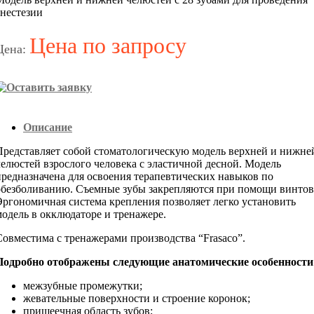
анестезии
Цена по запросу
Цена:
Описание
Представляет собой стоматологическую модель верхней и нижне
челюстей взрослого человека с эластичной десной. Модель
предназначена для освоения терапевтических навыков по
обезболиванию. Съемные зубы закрепляются при помощи винтов
Эргономичная система крепления позволяет легко установить
модель в окклюдаторе и тренажере.
Совместима с тренажерами производства “Frasaco”.
Подробно отображены следующие анатомические особенности
межзубные промежутки;
жевательные поверхности и строение коронок;
пришеечная область зубов;