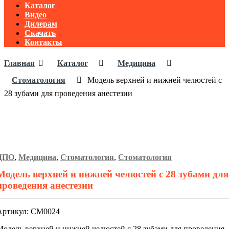
Каталог
Видео
Дилерам
Скачать
Контакты
Главная
Каталог
Медицина
Стоматология
Модель верхней и нижней челюстей с
28 зубами для проведения анестезии
ДПО
,
Медицина
,
Стоматология
,
Стоматология
Модель верхней и нижней челюстей с 28 зубами для
проведения анестезии
Артикул: СМ0024
Модель верхней и нижней челюстей с 28 зубами для проведения