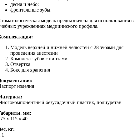
десна и нёбо;
фронтальные зубы.
Стоматологическая модель предназначена для использования в
учебных учреждениях медицинского профиля.
Комплектация:
Модель верхней и нижней челюстей с 28 зубами для
проведения анестезии
Комплект зубов с винтами
Отвертка
Бокс для хранения
Документация:
Паспорт изделия
Материал:
Многокомпонентный безусадочный пластик, полиуретан
Габариты, мм:
75 х 115 х 40
ес, кг:
,1