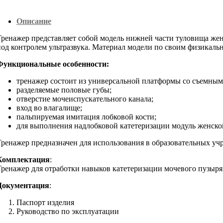
Описание
Тренажер представляет собой модель нижней части туловища же
под контролем ультразвука. Материал модели по своим физикаль
Функциональные особенности:
тренажер состоит из универсальной платформы со съемны
разделяемые половые губы;
отверстие мочеиспускательного канала;
вход во влагалище;
пальпируемая имитация лобковой кости;
для выполнения надлобковой катетеризации модуль женско
Тренажер предназначен для использования в образовательных у
Комплектация
:
Тренажер для отработки навыков катетеризации мочевого пузыря
Документация
:
Паспорт изделия
Руководство по эксплуатации