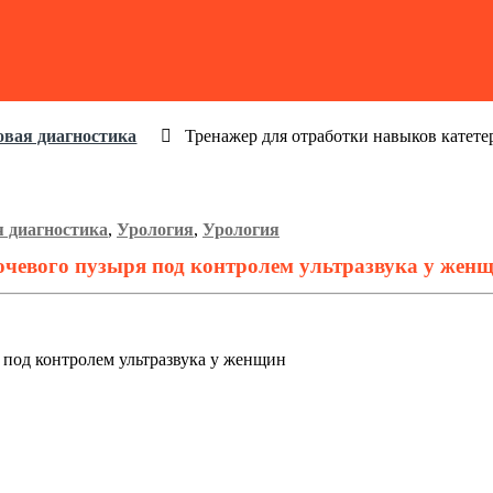
овая диагностика
Тренажер для отработки навыков катете
я диагностика
,
Урология
,
Урология
очевого пузыря под контролем ультразвука у жен
 под контролем ультразвука у женщин