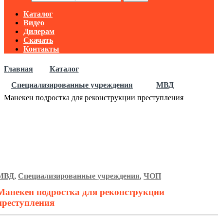
Каталог
Видео
Дилерам
Скачать
Контакты
Главная
Каталог
Специализированные учреждения
МВД
Манекен подростка для реконструкции преступления
МВД
,
Специализированные учреждения
,
ЧОП
Манекен подростка для реконструкции
преступления