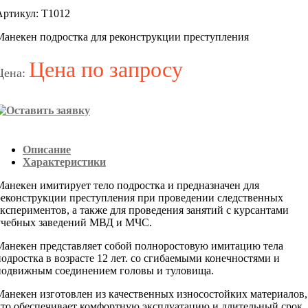
Артикул: Т1012
Манекен подростка для реконструкции преступления
Цена по запросу
Цена:
Описание
Характеристики
Манекен имитирует тело подростка и предназначен для
реконструкции преступления при проведении следственных
экспериментов, а также для проведения занятий с курсантами
учебных заведений МВД и МЧС.
Манекен представляет собой полноростовую имитацию тела
подростка в возрасте 12 лет. со сгибаемыми конечностями и
подвижным соединением головы и туловища.
Манекен изготовлен из качественных износостойких материалов,
что обеспечивает комфортную эксплуатацию и длительный срок