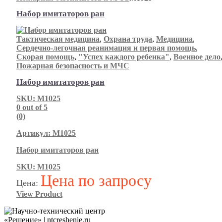
Набор имитаторов ран
Тактическая медицина
,
Охрана труда
,
Медицина
,
Сердечно-легочная реанимация и первая помощь
,
Скорая помощь
,
"Успех каждого ребенка"
,
Военное дело
Пожарная безопасность и МЧС
Набор имитаторов ран
SKU: М1025
0
out of 5
(0)
Артикул: М1025
Набор имитаторов ран
SKU: М1025
Цена по запросу
Цена:
View Product