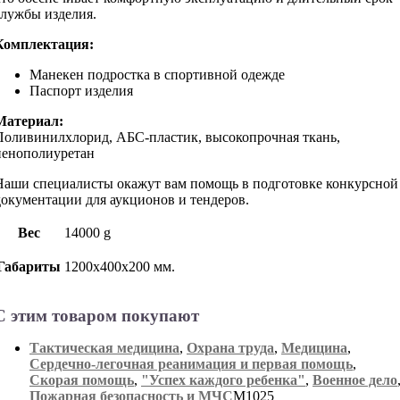
службы изделия.
Комплектация:
Манекен подростка в спортивной одежде
Паспорт изделия
Материал:
Поливинилхлорид, АБС-пластик, высокопрочная ткань,
пенополиуретан
Наши специалисты окажут вам помощь в подготовке конкурсной
документации для аукционов и тендеров.
Вес
14000 g
Габариты
1200х400х200 мм.
С этим товаром покупают
Тактическая медицина
,
Охрана труда
,
Медицина
,
Сердечно-легочная реанимация и первая помощь
,
Скорая помощь
,
"Успех каждого ребенка"
,
Военное дело
Пожарная безопасность и МЧС
М1025