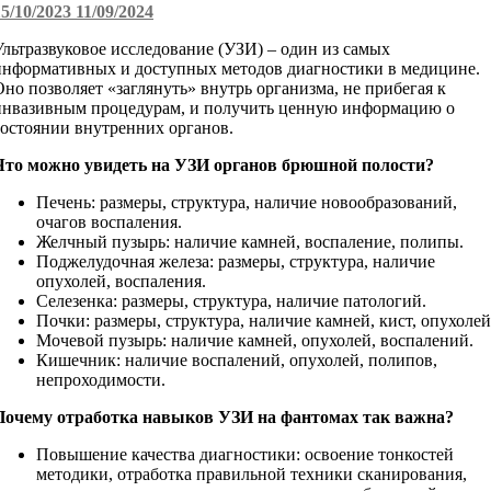
15/10/2023
11/09/2024
Ультразвуковое исследование (УЗИ) – один из самых
информативных и доступных методов диагностики в медицине.
Оно позволяет «заглянуть» внутрь организма, не прибегая к
инвазивным процедурам, и получить ценную информацию о
состоянии внутренних органов.
Что можно увидеть на УЗИ органов брюшной полости?
Печень: размеры, структура, наличие новообразований,
очагов воспаления.
Желчный пузырь: наличие камней, воспаление, полипы.
Поджелудочная железа: размеры, структура, наличие
опухолей, воспаления.
Селезенка: размеры, структура, наличие патологий.
Почки: размеры, структура, наличие камней, кист, опухолей
Мочевой пузырь: наличие камней, опухолей, воспалений.
Кишечник: наличие воспалений, опухолей, полипов,
непроходимости.
Почему отработка навыков УЗИ на фантомах так важна?
Повышение качества диагностики: освоение тонкостей
методики, отработка правильной техники сканирования,