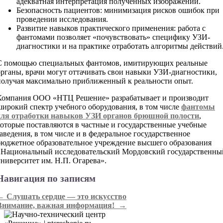
адекватная интерпретация полученных изображений.
Безопасность пациентов: минимизация рисков ошибок при
проведении исследования.
Развитие навыков практического применения: работа с
фантомами позволяет «почувствовать» специфику УЗИ-
диагностики и на практике отработать алгоритмы действий
С помощью специальных фантомов, имитирующих реальные
органы, врачи могут оттачивать свои навыки УЗИ-диагностики,
получая максимально приближенный к реальности опыт.
Компания ООО «НТЦ Решение» разрабатывает и производит
широкий спектр учебного оборудования, в том числе
фантомы
для отработки навыков УЗИ органов брюшной полости
,
которые поставляются в частные и государственные учебные
заведения, в том числе и в федеральное государственное
бюджетное образовательное учреждение высшего образования
«Национальный исследовательский Мордовский государственны
университет им. Н.П. Огарева».
Навигация по записям
←
Слушать сердце — это искусство
Внимание, важная информация!
→