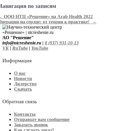
Навигация по записям
←
ООО НТЦ «Решение» на Arab Health 2022
Операции на сердце: от теории к практике!
→
АО "Решение"
info@ntcreshenie.ru |
8 (937) 931-10-13
VK
|
RuTube
|
YouTube
Информация
О нас
Новости
Дилерство
Скачать
Обратная связь
Контакты
Отправьте нам сообщение
Заказать звонок
Как сделать заказ?