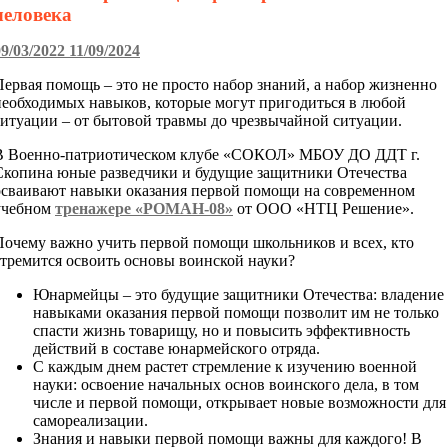
человека
09/03/2022
11/09/2024
Первая помощь – это не просто набор знаний, а набор жизненно
необходимых навыков, которые могут пригодиться в любой
ситуации – от бытовой травмы до чрезвычайной ситуации.
В Военно-патриотическом клубе «СОКОЛ» МБОУ ДО ДДТ г.
Скопина юные разведчики и будущие защитники Отечества
осваивают навыки оказания первой помощи на современном
учебном
тренажере «РОМАН-08»
от ООО «НТЦ Решение».
Почему важно учить первой помощи школьников и всех, кто
стремится освоить основы воинской науки?
Юнармейцы – это будущие защитники Отечества: владение
навыками оказания первой помощи позволит им не только
спасти жизнь товарищу, но и повысить эффективность
действий в составе юнармейского отряда.
С каждым днем растет стремление к изучению военной
науки: освоение начальных основ воинского дела, в том
числе и первой помощи, открывает новые возможности для
самореализации.
Знания и навыки первой помощи важны для каждого! В