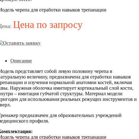
Модель черепа для отработки навыков трепанации
Цена по запросу
Цена:
Описание
Модель представляет собой левую половину черепа в
натуральную величину, предназначена для отработки навыков
трепанации и изучения нормальной анатомии костей, включая
швы. Наружная оболочка имитирует кортикальный слой кости,
внутри – имитация губчатой структуры. Материал модели
пригоден для использования реальных режущих инструментов и
верл.
Тренажер предназначен для образовательных учреждений
медицинского профиля.
Комплектация:
Модель черепа для отработки навыков трепанации