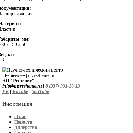
Документация:
Паспорт изделия
Материал:
Пластик
Габариты, мм:
00 х 150 х 50
ес, кг:
,3
АО "Решение"
info@ntcreshenie.ru |
8 (937) 931-10-13
VK
|
RuTube
|
YouTube
Информация
О нас
Новости
Дилерство
Скачать